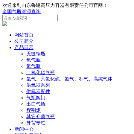
欢迎来到山东鲁建高压力容器有限责任公司官网！
全国气瓶溯源查询
网站首页
公司简介
产品展示
无缝钢瓶
氧气瓶
氮气瓶
二氧化碳气瓶
氩气、六氟化硫、氦气、标气、高纯气体
供氧器系列
供氧器配件
气瓶阀门
出口气瓶
焊割炬
其它介质气瓶
外贸专栏
新闻中心