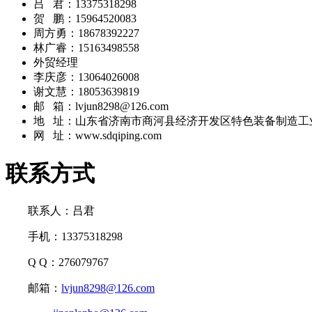
吕 君：13375318298
贺 鹏：15964520083
周方勇：18678392227
林广睿：15163498558
外贸经理
李庆彦：13064026008
谢文慧：18053639819
邮 箱：lvjun8298@126.com
地 址：山东省济南市商河县经济开发区特色装备制造工业
网 址：www.sdqiping.com
联系方式
联系人：吕君
手机：13375318298
Q Q：276079767
邮箱：
lvjun8298@126.com